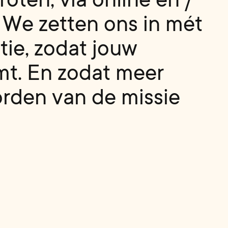
W
e
z
e
t
t
e
n
o
n
s
i
n
m
é
t
a
t
i
e
,
z
o
d
a
t
j
o
u
w
m
t
.
E
n
z
o
d
a
t
m
e
e
r
o
r
d
e
n
v
a
n
d
e
m
i
s
s
i
e