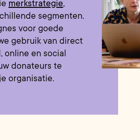
lie
merkstrategie
,
schillende segmenten.
gnes voor goede
e gebruik van direct
, online en social
uw donateurs te
e organisatie.