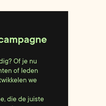
scampagne
ig? Of je nu
nten of leden
twikkelen we
 die de juiste