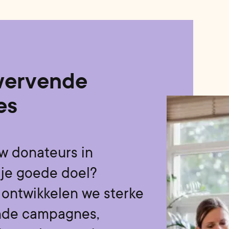
wervende
es
uw donateurs in
je goede doel?
ontwikkelen we sterke
nde campagnes,