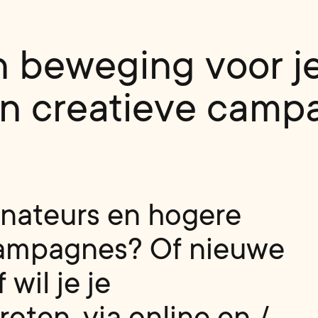
 beweging voor je 
en creatieve camp
n
a
t
e
u
r
s
e
n
h
o
g
e
r
e
a
m
p
a
g
n
e
s
?
O
f
n
i
e
u
w
e
f
w
i
l
j
e
j
e
r
o
t
e
n
,
v
i
a
o
n
l
i
n
e
e
n
/