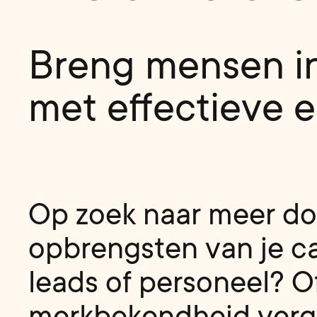
Breng mensen in
met effectieve 
O
p
z
o
e
k
n
a
a
r
m
e
e
r
d
o
o
p
b
r
e
n
g
s
t
e
n
v
a
n
j
e
c
l
e
a
d
s
o
f
p
e
r
s
o
n
e
e
l
?
O
m
e
r
k
b
e
k
e
n
d
h
e
i
d
v
e
r
g