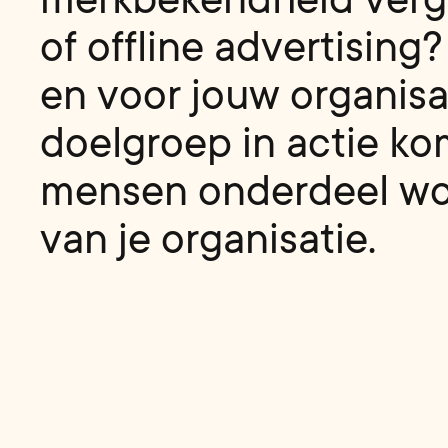
o
f
o
f
f
l
i
n
e
a
d
v
e
r
t
i
s
i
n
g
?
e
n
v
o
o
r
j
o
u
w
o
r
g
a
n
i
s
d
o
e
l
g
r
o
e
p
i
n
a
c
t
i
e
k
o
m
e
n
s
e
n
o
n
d
e
r
d
e
e
l
w
v
a
n
j
e
o
r
g
a
n
i
s
a
t
i
e
.