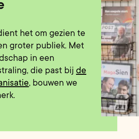
e
ient het om gezien te
n groter publiek. Met
dschap in een
traling, die past bij
de
anisatie
, bouwen we
erk.