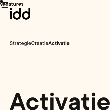
vacatures
Strategie
Creatie
Activatie
Activati