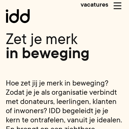
vacatures
Zet je merk
in beweging
H
o
e
z
e
t
j
i
j
j
e
m
e
r
k
i
n
b
e
w
e
g
i
n
g
?
Z
o
d
a
t
j
e
j
e
a
l
s
o
r
g
a
n
i
s
a
t
i
e
v
e
r
b
i
n
d
t
m
e
t
d
o
n
a
t
e
u
r
s
,
l
e
e
r
l
i
n
g
e
n
,
k
l
a
n
t
e
n
o
f
i
n
w
o
n
e
r
s
?
I
D
D
b
e
g
e
l
e
i
d
t
j
e
j
e
k
e
r
n
t
e
o
n
t
r
a
f
e
l
e
n
,
v
a
n
u
i
t
j
e
i
d
e
a
l
e
n
.