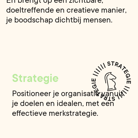
E
n
b
r
e
n
g
t
o
p
e
e
n
z
i
c
h
t
b
a
r
e
,
d
o
e
l
t
r
e
f
f
e
n
d
e
e
n
c
r
e
a
t
i
e
v
e
m
a
n
i
e
r
,
j
e
b
o
o
d
s
c
h
a
p
d
i
c
h
t
b
i
j
m
e
n
s
e
n
.
Strategie
Positioneer je organisatie vanuit
je doelen en idealen, met een
effectieve merkstrategie.