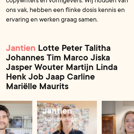
copywriters en vormgevers. Wij houden van
ons vak, hebben een flinke dosis kennis en
ervaring en werken graag samen.
Jantien
Lotte
Peter
Talitha
Johannes
Tim
Marco
Jiska
Jasper
Wouter
Martijn
Linda
Henk
Job
Jaap
Carline
Mariëlle
Maurits
Jantien
Projectmanager